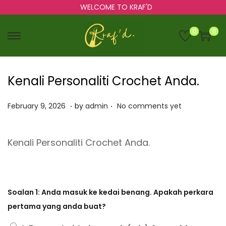
WELCOME TO KRAF'D
0
0
S
S
k
k
i
i
Kenali Personaliti Crochet Anda.
p
p
t
t
.
.
P
F
February 9, 2026
by
admin
No comments yet
o
o
o
e
n
c
s
b
a
o
Kenali Personaliti Crochet Anda.
t
r
v
n
e
u
i
t
d
a
g
e
o
r
Soalan 1: Anda masuk ke kedai benang. Apakah perkara
a
n
n
y
pertama yang anda buat?
t
t
9
i