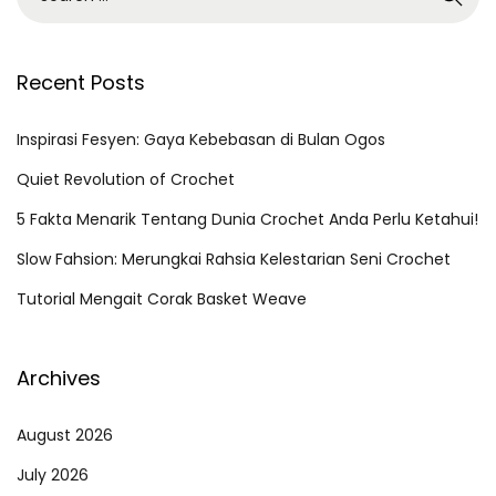
e
a
r
Recent Posts
c
h
Inspirasi Fesyen: Gaya Kebebasan di Bulan Ogos
f
Quiet Revolution of Crochet
o
5 Fakta Menarik Tentang Dunia Crochet Anda Perlu Ketahui!
r
Slow Fahsion: Merungkai Rahsia Kelestarian Seni Crochet
:
Tutorial Mengait Corak Basket Weave
Archives
August 2026
July 2026