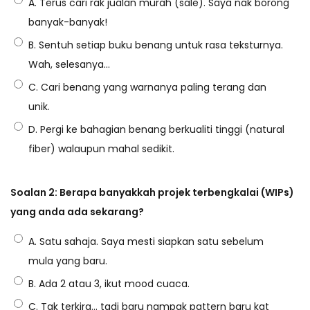
A. Terus cari rak jualan murah (sale). Saya nak borong
,
o
banyak-banyak!
2
n
B. Sentuh setiap buku benang untuk rasa teksturnya.
0
Wah, selesanya...
2
6
C. Cari benang yang warnanya paling terang dan
unik.
D. Pergi ke bahagian benang berkualiti tinggi (natural
fiber) walaupun mahal sedikit.
Soalan 2: Berapa banyakkah projek terbengkalai (WIPs)
yang anda ada sekarang?
A. Satu sahaja. Saya mesti siapkan satu sebelum
mula yang baru.
B. Ada 2 atau 3, ikut mood cuaca.
C. Tak terkira... tadi baru nampak pattern baru kat